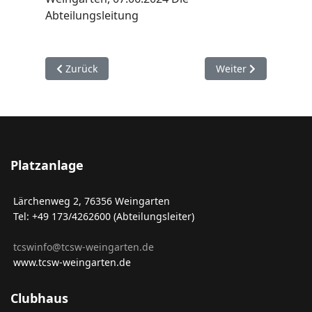
Abteilungsleitung
Vorheriger Beitrag: Mitglied werden
Nächster Beitrag: D
Zurück
Weiter
Platzanlage
Lärchenweg 2, 76356 Weingarten
Tel: +49 173/4262600 (Abteilungsleiter)
tcswinfo@tcsw-weingarten.de
www.tcsw-weingarten.de
Clubhaus