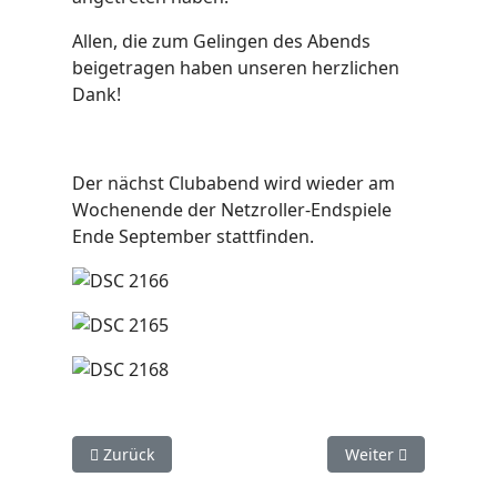
Allen, die zum Gelingen des Abends
beigetragen haben unseren herzlichen
Dank!
Der nächst Clubabend wird wieder am
Wochenende der Netzroller-Endspiele
Ende September stattfinden.
Vorheriger Beitrag: 90 Jahre
Nächster Beitrag: S
Zurück
Weiter