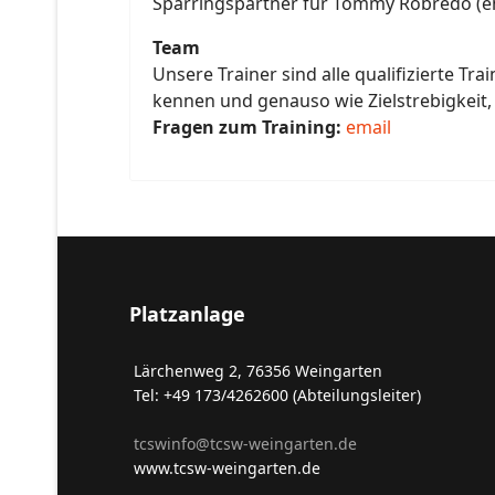
Sparringspartner für Tommy Robredo (ehe
Team
Unsere Trainer sind alle qualifizierte Tra
kennen und genauso wie Zielstrebigkeit, 
Fragen zum Training:
email
Platzanlage
Lärchenweg 2, 76356 Weingarten
Tel: +49 173/4262600 (Abteilungsleiter)
tcswinfo@tcsw-weingarten.de
www.tcsw-weingarten.de